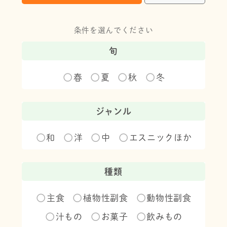
条件を選んでください
旬
春
夏
秋
冬
ジャンル
和
洋
中
エスニックほか
種類
主食
植物性副食
動物性副食
汁もの
お菓子
飲みもの