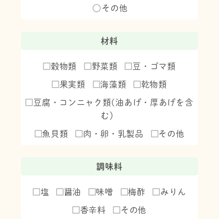
その他
材料
穀物類
野菜類
豆・ゴマ類
果実類
海藻類
乾物類
豆腐・コンニャク類(油あげ・厚あげを含
む）
魚貝類
肉・卵・乳製品
その他
調味料
塩
醤油
味噌
梅酢
みりん
香辛料
その他