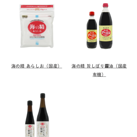
海の精 あらしお（国産）
海の精 旨しぼり醤油（国産
有機）