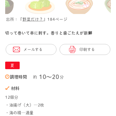
出所：『
野菜だけ？
』184ページ
切って巻いて串に刺す。香りと歯ごたえが新鮮
メールする
印刷する
夏
10〜20
調理時間
約
分
材料
12個分
・油揚げ（大）…2枚
・海の精…適量