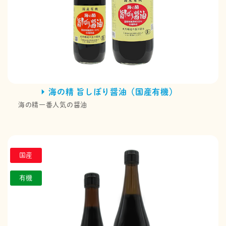
海の精 旨しぼり醤油（国産有機）
海の精一番人気の醤油
国産
有機