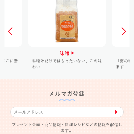
味噌
、ここに勢
味噌汁だけではもったいない、この味
「海の精
わい
ます
メルマガ登録
▶︎
プレゼント企画・商品情報・料理レシピなどの情報を配信し
ます。