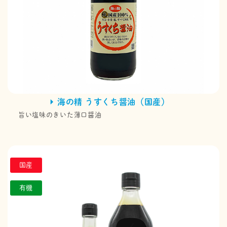
海の精 うすくち醤油（国産）
旨い塩味のきいた薄口醤油
国産
有機