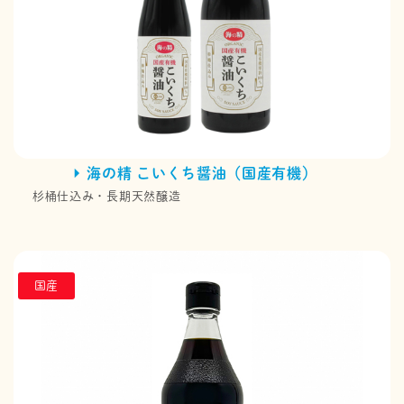
海の精 こいくち醤油（国産有機）
杉桶仕込み・長期天然醸造
国産