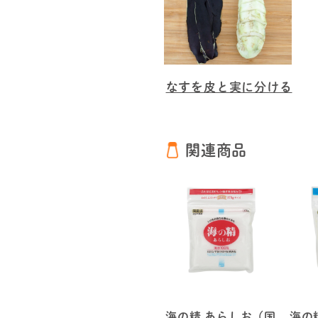
なすを皮と実に分ける
関連商品
海の精 あらしお（国
海の