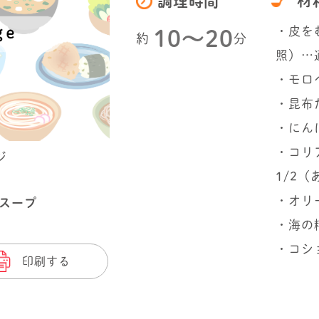
材
調理時間
・皮を
10〜20
約
分
照）…
・モロ
・昆布
・にん
・コリ
ジ
1/2（
・オリ
スープ
・海の
・コシ
印刷する