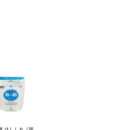
精 ほししお（国