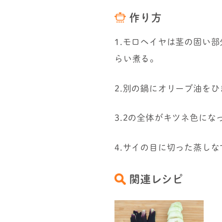
作り方
1.モロヘイヤは茎の固い
らい煮る。
2.別の鍋にオリーブ油を
3.2の全体がキツネ色に
4.サイの目に切った蒸し
関連レシピ