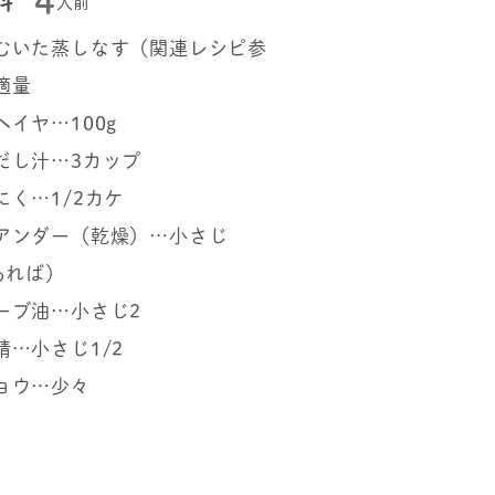
4
料
人前
むいた蒸しなす（関連レシピ参
適量
ヘイヤ…100g
だし汁…3カップ
にく…1/2カケ
アンダー（乾燥）…小さじ
あれば）
ーブ油…小さじ2
精…小さじ1/2
ョウ…少々