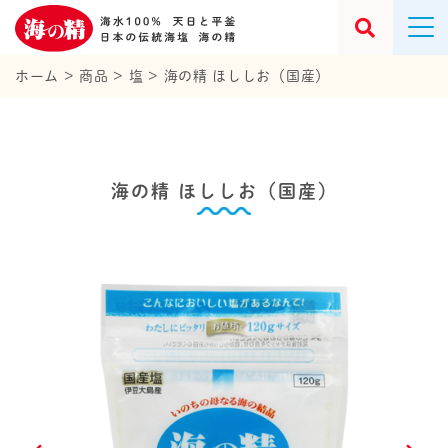
ホーム
>
商品
>
塩
>
海の精 ほししお（国産）
海の精 ほししお（国産）