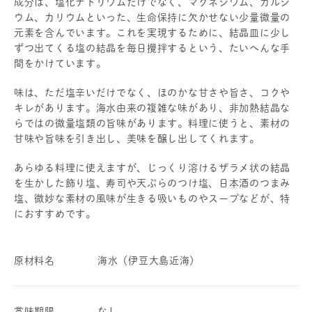
成分は、塩化ナトリウムだけでなく、マグネシウム、カルシ
ウム、カリウムといった、生命保持に欠かせない少量微量の
元素を含んでいます。これを実現するために、結晶皿に少し
ずつ出てくる塩の結晶を毎日攪拌するという、たいへんな手
間をかけています。
味は、ただ塩辛いだけでなく、ほのかな甘さや旨さ、コクや
キレがあります。海水由来の複雑な味があり、非加熱結晶な
らではの微量塩類の旨味があります。料理に使うと、素材の
甘味や旨味を引き出し、美味を醸し出してくれます。
あらゆる料理に使えますが、じっくり溶けるザラメ状の結晶
を生かした飾り塩、寿司や天ぷらのつけ塩、日本酒のつまみ
塩、微妙な素材の風味が生きる吸いものやスープなどが、特
におすすめです。
原材料名
海水（伊豆大島近海）
賞味期限
なし