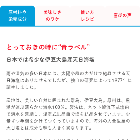
原材料や
美味しさ
使い方
喜びの声
栄養成分
のワケ
レシピ
とっておきの時に“青ラベル”
日本では希少な伊豆大島産天日海塩
雨や湿気の多い日本には、太陽や風の力だけで結晶させる天
日海塩はありませんでしたが、独自の研究によって1977年に
誕生しました。
産地は、美しい自然に囲まれた離島、伊豆大島。原料は、黒
潮が運ぶ清らかな海水100％。製法は、ネット架流下式塩田
で海水を濃縮し、温室式結晶皿で塩を結晶させています。少
量ずつ手間をかけてつくっていますので、海外の大量生産の
天日塩とは成分も味も大きく異なります。