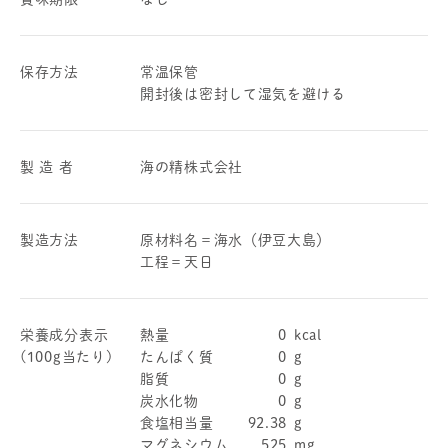
保存方法
常温保管
開封後は密封して湿気を避ける
製 造 者
海の精株式会社
製造方法
原材料名＝海水（伊豆大島）
工程＝天日
栄養成分表示
熱量
0
kcal
(100g当たり)
たんぱく質
0
g
脂質
0
g
炭水化物
0
g
食塩相当量
92.38
g
マグネシウム
525
mg