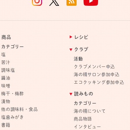
商品
レシピ
カテゴリー
クラブ
塩
活動
苦汁
クラブメンバー申込
調味塩
海の精サロン参加申込
醤油
エコクッキング参加申込
味噌
梅干・梅酢
読みもの
漬物
カテゴリー
他の調味料・食品
海の精について
塩歯みがき
商品物語
書籍
インタビュー