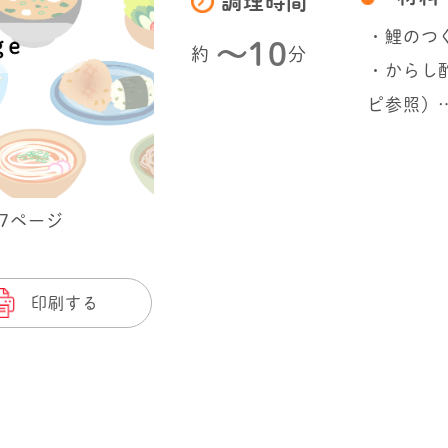
調理時間
・鯉のつ
〜10
約
分
・からし
ピ参照）
37ページ
印刷する