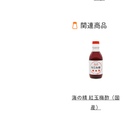
関連商品
海の精 紅玉梅酢（国
産）