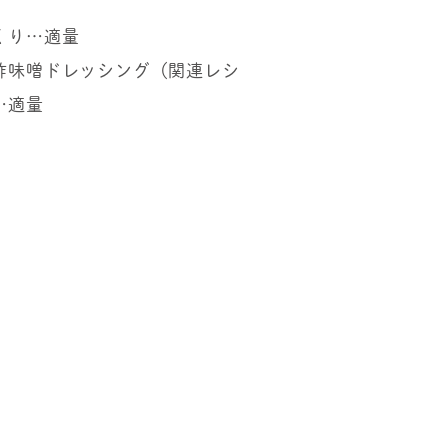
くり…適量
酢味噌ドレッシング（関連レシ
…適量