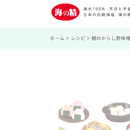
ホーム
>
レシピ
>
鯉のからし酢味