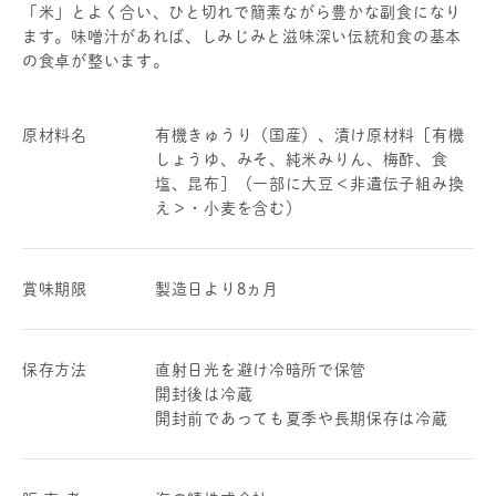
「米」とよく合い、ひと切れで簡素ながら豊かな副食になり
ます。味噌汁があれば、しみじみと滋味深い伝統和食の基本
の食卓が整います。
原材料名
有機きゅうり（国産）、漬け原材料［有機
しょうゆ、みそ、純米みりん、梅酢、食
塩、昆布］（一部に大豆＜非遺伝子組み換
え＞・小麦を含む）
賞味期限
製造日より8ヵ月
保存方法
直射日光を避け冷暗所で保管
開封後は冷蔵
開封前であっても夏季や長期保存は冷蔵