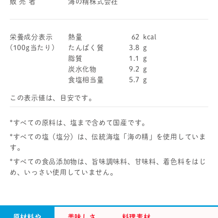
販 売 者
海の精株式会社
栄養成分表示
熱量
62
kcal
(100g当たり)
たんぱく質
3.8
g
脂質
1.1
g
炭水化物
9.2
g
食塩相当量
5.7
g
この表示値は、目安です。
*すべての原料は、塩まで含めて国産です。
*すべての塩（塩分）は、伝統海塩「海の精」を使用していま
す。
*すべての食品添加物は、旨味調味料、甘味料、着色料をはじ
め、いっさい使用していません。
原材料や
美味しさ
料理素材