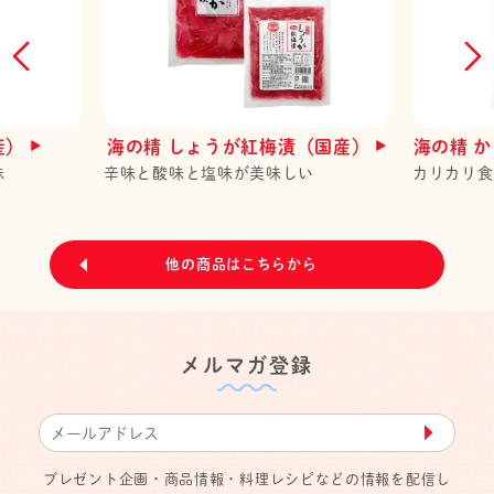
産）
海の精 しょうが紅梅漬（国産）
海の精 
味
辛味と酸味と塩味が美味しい
カリカリ食
他の商品はこちらから
メルマガ登録
▶︎
プレゼント企画・商品情報・料理レシピなどの情報を配信し