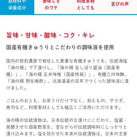
原材料や
美味しさ
料理素材
喜びの声
栄養成分
のワケ
としても
旨味・甘味・酸味・コク・キレ
国産有機きゅうりとこだわりの調味液を使用
国内の契約農家で栽培した貴重な有機きゅうりを、伝統海塩
「海の精」で下漬けし、「海の精 旨しぼり醤油（国産有
機）」、「海の精 玄米味噌（国産特栽）」、有機三州味醂、
「海の精 野生梅酢」、北海道産の昆布でつくった諸味液に漬
けました。
ごはんのおとも、お茶うけだけでなく、和えもの、サラダ、
寿司など、料理素材としても幅広くご活用いただけます。
海の精の伝統漬物は、日本伝統の古漬けにこだわり、塩蔵・
発酵させた国産野菜を、昔ながらの伝統調味料にしっかりと
漬け込みます。塩を効かせた本来の伝統漬物は、日本の主食