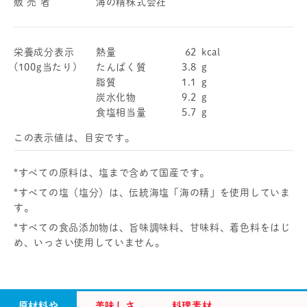
販 売 者
海の精株式会社
栄養成分表示
熱量
62
kcal
(100g当たり)
たんぱく質
3.8
g
脂質
1.1
g
炭水化物
9.2
g
食塩相当量
5.7
g
この表示値は、目安です。
*すべての原料は、塩まで含めて国産です。
*すべての塩（塩分）は、伝統海塩「海の精」を使用していま
す。
*すべての食品添加物は、旨味調味料、甘味料、着色料をはじ
め、いっさい使用していません。
原材料や
美味しさ
料理素材