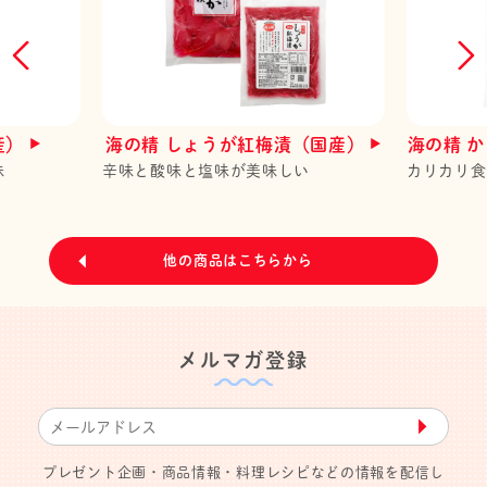
産）
海の精 しょうが紅梅漬（国産）
海の精 
味
辛味と酸味と塩味が美味しい
カリカリ食
他の商品はこちらから
メルマガ登録
▶︎
プレゼント企画・商品情報・料理レシピなどの情報を配信し