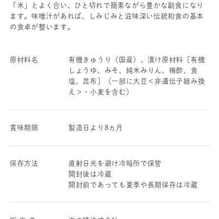
「米」とよく合い、ひと切れで簡素ながら豊かな副食になり
ます。味噌汁があれば、しみじみと滋味深い伝統和食の基本
の食卓が整います。
原材料名
有機きゅうり（国産）、漬け原材料［有機
しょうゆ、みそ、純米みりん、梅酢、食
塩、昆布］（一部に大豆＜非遺伝子組み換
え＞・小麦を含む）
賞味期限
製造日より8ヵ月
保存方法
直射日光を避け冷暗所で保管
開封後は冷蔵
開封前であっても夏季や長期保存は冷蔵