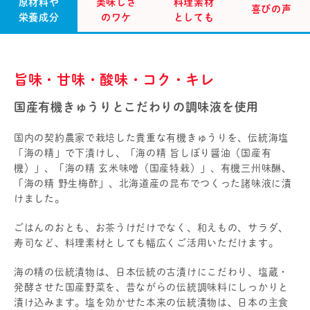
原材料や
美味しさ
料理素材
喜びの声
栄養成分
のワケ
としても
旨味・甘味・酸味・コク・キレ
国産有機きゅうりとこだわりの調味液を使用
国内の契約農家で栽培した貴重な有機きゅうりを、伝統海塩
「海の精」で下漬けし、「海の精 旨しぼり醤油（国産有
機）」、「海の精 玄米味噌（国産特栽）」、有機三州味醂、
「海の精 野生梅酢」、北海道産の昆布でつくった諸味液に漬
けました。
ごはんのおとも、お茶うけだけでなく、和えもの、サラダ、
寿司など、料理素材としても幅広くご活用いただけます。
海の精の伝統漬物は、日本伝統の古漬けにこだわり、塩蔵・
発酵させた国産野菜を、昔ながらの伝統調味料にしっかりと
漬け込みます。塩を効かせた本来の伝統漬物は、日本の主食