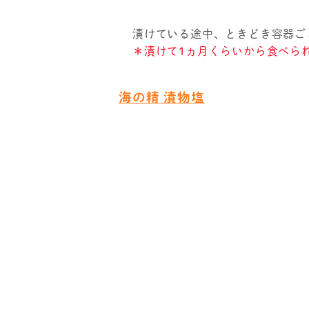
漬けている途中、ときどき容器ご
＊漬けて1ヵ月くらいから食べら
海の精 漬物塩