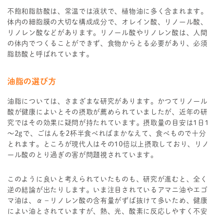
不飽和脂肪酸は、常温では液状で、植物油に多く含まれます。
体内の細胞膜の大切な構成成分で、オレイン酸、リノール酸、
リノレン酸などがあります。リノール酸やリノレン酸は、人間
の体内でつくることができず、食物からとる必要があり、必須
脂肪酸と呼ばれています。
油脂の選び方
油脂については、さまざまな研究があります。かつてリノール
酸が健康によいとその摂取が薦められていましたが、近年の研
究ではその効果に疑問が持たれています。摂取量の目安は1日1
～2gで、ごはんを2杯半食べればまかなえて、食べもので十分
とれます。ところが現代人はその10倍以上摂取しており、リノ
ール酸のとり過ぎの害が問題視されています。
このように良いと考えられていたものも、研究が進むと、全く
逆の結論が出たりします。いま注目されているアマニ油やエゴ
マ油は、α－リノレン酸の含有量がずば抜けて多いため、健康
によい油とされていますが、熱、光、酸素に反応しやすく不安