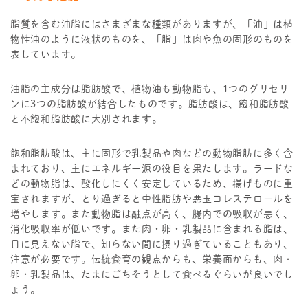
脂質を含む油脂にはさまざまな種類がありますが、「油」は植
物性油のように液状のものを、「脂」は肉や魚の固形のものを
表しています。
油脂の主成分は脂肪酸で、植物油も動物脂も、1つのグリセリ
ンに3つの脂肪酸が結合したものです。脂肪酸は、飽和脂肪酸
と不飽和脂肪酸に大別されます。
飽和脂肪酸は、主に固形で乳製品や肉などの動物脂肪に多く含
まれており、主にエネルギー源の役目を果たします。ラードな
どの動物脂は、酸化しにくく安定しているため、揚げものに重
宝されますが、とり過ぎると中性脂肪や悪玉コレステロールを
増やします。また動物脂は融点が高く、腸内での吸収が悪く、
消化吸収率が低いです。また肉・卵・乳製品に含まれる脂は、
目に見えない脂で、知らない間に摂り過ぎていることもあり、
注意が必要です。伝統食育の観点からも、栄養面からも、肉・
卵・乳製品は、たまにごちそうとして食べるぐらいが良いでし
ょう。