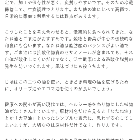
定で、加工や保存性が悪く、変質しやすいです。そのため冷蔵
保管して、生食調理でとります。また他の油に比べて高価で、
日常的に家庭で利用するには難点があります。
こうしたことを考え合わせると、伝統的に食べられてきた、な
たね油とごま油がおすすめです。穀物と野菜が中心の伝統的な
和食にも合います。なたね油は脂肪酸のバランスがよい油で
す。ごま油には抗酸化物資のセサミノールが含まれても、それ
自体が酸化しにくいだけでなく、活性酸素による過酸化脂質の
発生を防いでくれます。風味づけにも役立ちます。
日頃はこの二つの油を使い、ときどき料理の幅を広げるため
に、オリーブ油やエゴマ油を使うのが良いでしょう。
健康への関心が高い現代では、ヘルシー感を売り物にした植物
油がたくさん出ています。原材料名だけを見ると「なたね油」
とか「大豆油」といったシンプルな表示に、思わず安心してし
まいますが、大切なのは原材料だけでなく、作り方です。