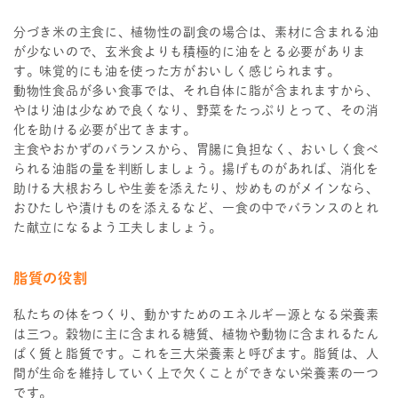
分づき米の主食に、植物性の副食の場合は、素材に含まれる油
が少ないので、玄米食よりも積極的に油をとる必要がありま
す。味覚的にも油を使った方がおいしく感じられます。
動物性食品が多い食事では、それ自体に脂が含まれますから、
やはり油は少なめで良くなり、野菜をたっぷりとって、その消
化を助ける必要が出てきます。
主食やおかずのバランスから、胃腸に負担なく、おいしく食べ
られる油脂の量を判断しましょう。揚げものがあれば、消化を
助ける大根おろしや生姜を添えたり、炒めものがメインなら、
おひたしや漬けものを添えるなど、一食の中でバランスのとれ
た献立になるよう工夫しましょう。
脂質の役割
私たちの体をつくり、動かすためのエネルギー源となる栄養素
は三つ。穀物に主に含まれる糖質、植物や動物に含まれるたん
ぱく質と脂質です。これを三大栄養素と呼びます。脂質は、人
間が生命を維持していく上で欠くことができない栄養素の一つ
です。