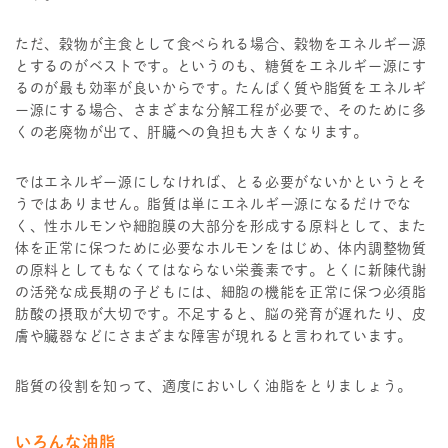
ただ、穀物が主食として食べられる場合、穀物をエネルギー源
とするのがベストです。というのも、糖質をエネルギー源にす
るのが最も効率が良いからです。たんぱく質や脂質をエネルギ
ー源にする場合、さまざまな分解工程が必要で、そのために多
くの老廃物が出て、肝臓への負担も大きくなります。
ではエネルギー源にしなければ、とる必要がないかというとそ
うではありません。脂質は単にエネルギー源になるだけでな
く、性ホルモンや細胞膜の大部分を形成する原料として、また
体を正常に保つために必要なホルモンをはじめ、体内調整物質
の原料としてもなくてはならない栄養素です。とくに新陳代謝
の活発な成長期の子どもには、細胞の機能を正常に保つ必須脂
肪酸の摂取が大切です。不足すると、脳の発育が遅れたり、皮
膚や臓器などにさまざまな障害が現れると言われています。
脂質の役割を知って、適度においしく油脂をとりましょう。
いろんな油脂