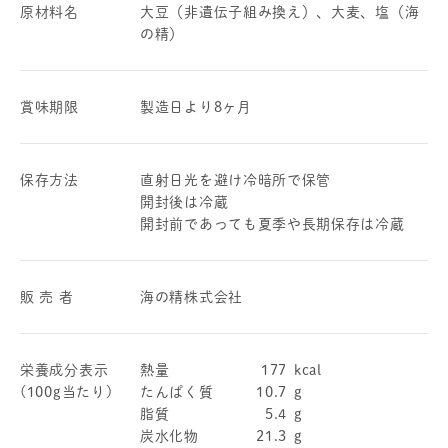
原材料名
大豆（非遺伝子組み換え）、大麦、塩（海
の精）
賞味期限
製造日より8ヶ月
保存方法
直射日光を避け冷暗所で保管
開封後は冷蔵
開封前であっても夏季や長期保存は冷蔵
販 売 者
海の精株式会社
栄養成分表示
熱量
177
kcal
(100g当たり)
たんぱく質
10.7
g
脂質
5.4
g
炭水化物
21.3
g