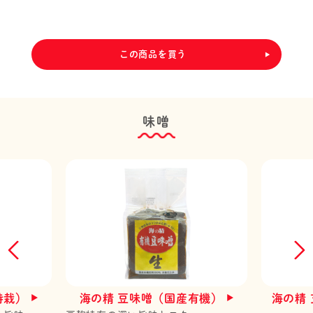
この商品を買う
味噌
特栽）
海の精 豆味噌（国産有機）
海の精