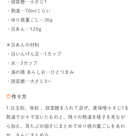
・甜菜糖…小さじ1
・熱湯…70mlくらい
・ゆり根裏ごし…20g
・白あん…120g
＊白あんの材料
・白いんげん豆…1カップ
・水…3カップ
・海の精 あらしお…ひとつまみ
・甜菜糖…大さじ3～
作り方
1.白玉粉、地粉 、甜菜糖を入れて混ぜ、麦味噌小さじ1を
熱湯で少々で溶いたものと、残りの熱湯を様子を見なが
ら加え、耳たぶの固さにまとめてゆり根の裏ごしをあわ
せ、さらにまとめる。