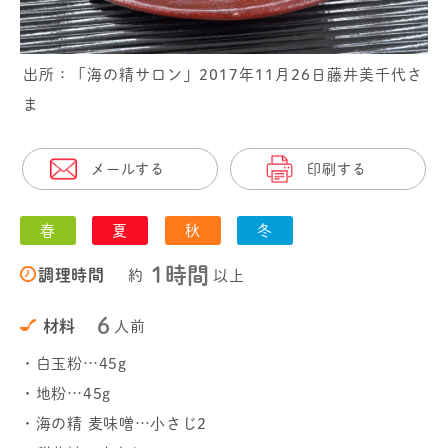
出所：「海の精サロン」2017年11月26日藤井美千代さ
ま
メールする
印刷する
春
夏
秋
冬
1時間
調理時間
約
以上
6
材料
人前
・白玉粉…45g
・地粉…45g
・海の精 麦味噌…小さじ2