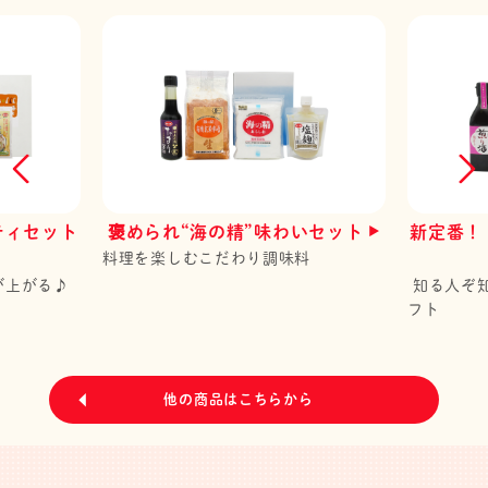
ティセット
褒められ“海の精”味わいセット
新定番！
料理を楽しむこだわり調味料
が上がる♪
知る人ぞ
フト
他の商品はこちらから