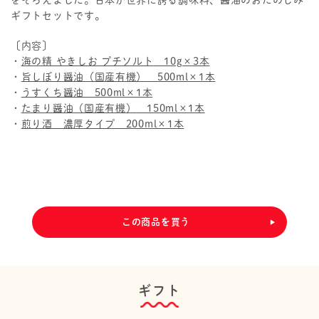
をそろえました。日本が世界に誇る調味料、醤油のおたのしみ
ギフトセットです。
〔内容〕
・
海の精 やきしお プチソルト
10g×3本
・
旨しぼり醤油（国産有機）
500ml×1本
・
うすくち醤油 500ml×1本
・
たまり醤油（国産有機）
150ml×1本
・
煎り酒 濃厚タイプ
200ml×1本
この商品を買う
ギフト