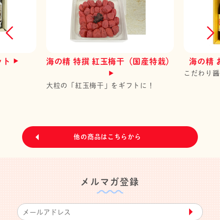
ット
海の精 特撰 紅玉梅干（国産特栽）
海の精
こだわり醤
大粒の「紅玉梅干」をギフトに！
他の商品はこちらから
メルマガ登録
▶︎