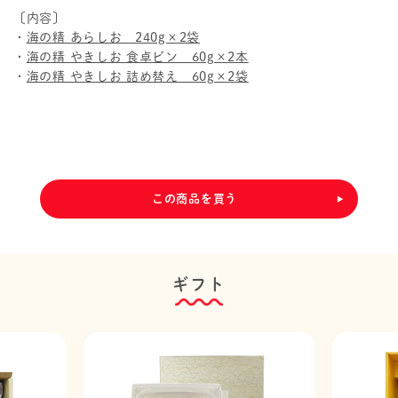
〔内容〕
・
海の精 あらしお 240g×2袋
・
海の精 やきしお 食卓ビン 60g×2本
・
海の精 やきしお 詰め替え 60g×2袋
この商品を買う
ギフト