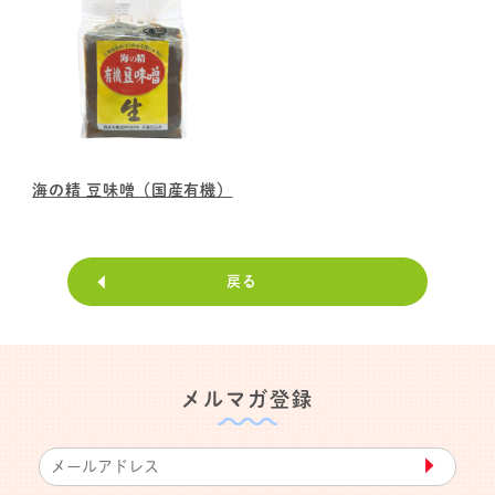
海の精 豆味噌（国産有機）
戻る
メルマガ登録
▶︎