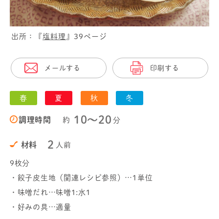
出所：『
塩料理
』39ページ
メールする
印刷する
春
夏
秋
冬
10〜20
調理時間
約
分
2
材料
人前
9枚分
・餃子皮生地（関連レシピ参照）…1単位
・味噌だれ…味噌1:水1
・好みの具…適量