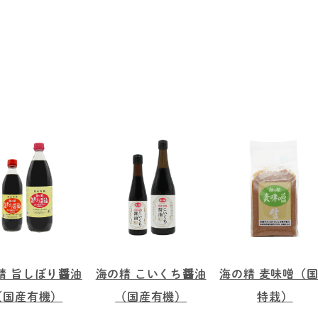
精 旨しぼり醤油
海の精 こいくち醤油
海の精 麦味噌（
（国産有機）
（国産有機）
特栽）