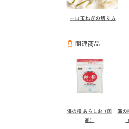
一口玉ねぎの切り方
関連商品
海の精 あらしお（国
海の
産）