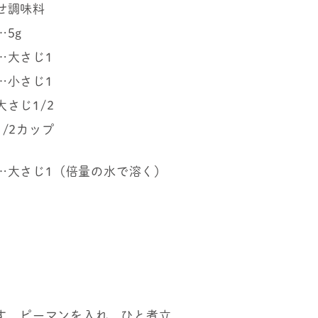
せ調味料
…5g
…大さじ1
…小さじ1
大さじ1/2
1/2カップ
…大さじ1（倍量の水で溶く）
す、ピーマンを入れ、ひと煮立