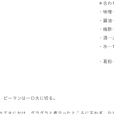
＊合わ
・味噌
・醤油
・梅酢
・酒…
・水…
・葛粉
す、ピーマンは一口大に切る。
入れて火にかけ、グラグラと煮立ったところに玉ねぎ、な