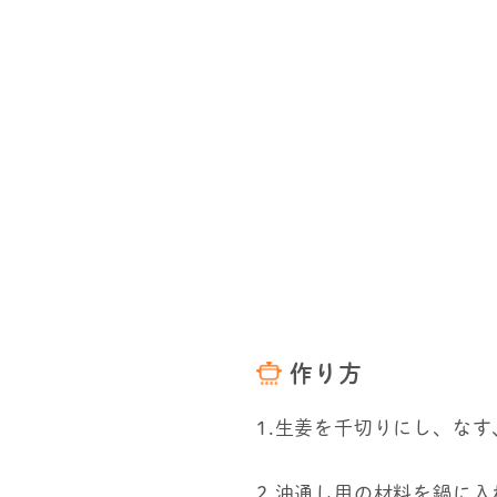
作り方
1.生姜を千切りにし、な
2.油通し用の材料を鍋に