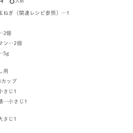
6
料
人前
玉ねぎ（関連レシピ参照）…1
…2個
マン…2個
…5g
し用
3カップ
小さじ1
精…小さじ1
大さじ1