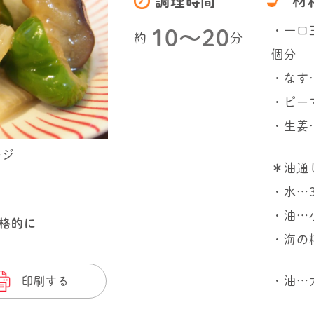
材
調理時間
・一口
10〜20
約
分
個分
・なす
・ピー
・生姜
ージ
＊油通
・水…
・油…
格的に
・海の
・油…
印刷する