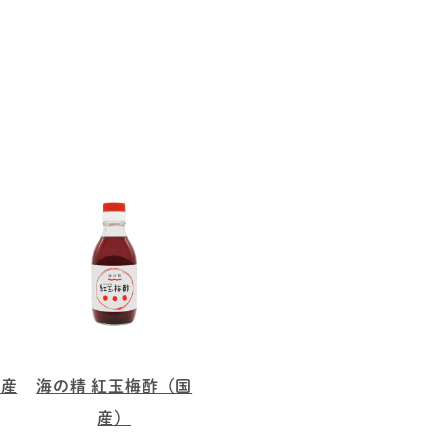
国産
海の精 紅玉梅酢（国
産）