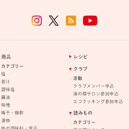
商品
レシピ
カテゴリー
クラブ
塩
活動
苦汁
クラブメンバー申込
調味塩
海の精サロン参加申込
醤油
エコクッキング参加申込
味噌
梅干・梅酢
読みもの
漬物
カテゴリー
他の調味料・食品