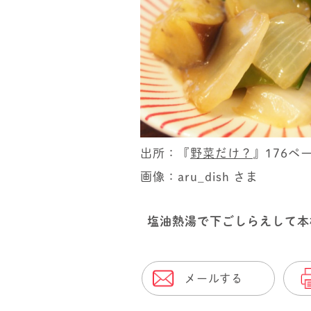
出所：『
野菜だけ？
』176ペ
画像：aru_dish さま
塩油熱湯で下ごしらえして本
メールする