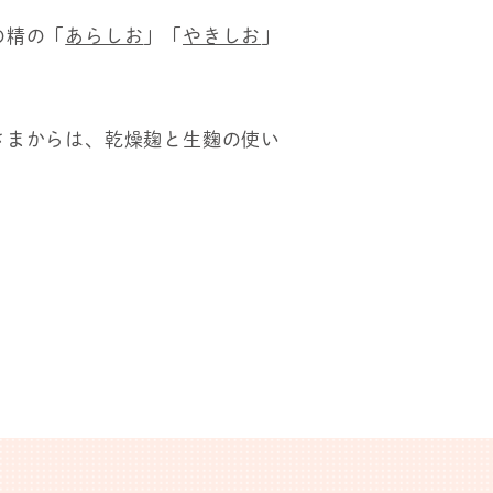
の精の「
あらしお
」「
やきしお
」
さまからは、乾燥麹と生麴の使い
。