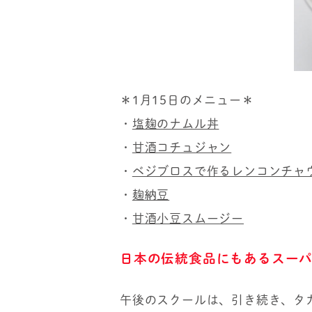
＊1月15日のメニュー＊
・
塩麹のナムル丼
・
甘酒コチュジャン
・
ベジブロスで作るレンコンチャ
・
麹納豆
・
甘酒小豆スムージー
日本の伝統食品にもあるスー
午後のスクールは、引き続き、タ