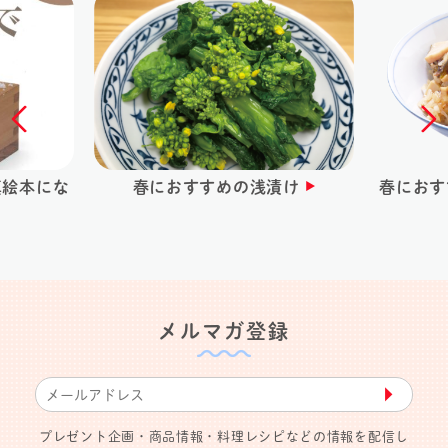
真絵本にな
春におすすめの浅漬け
春におす
メルマガ登録
▶︎
プレゼント企画・商品情報・料理レシピなどの情報を配信し