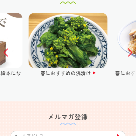
真絵本にな
春におすすめの浅漬け
春におす
メルマガ登録
▶︎