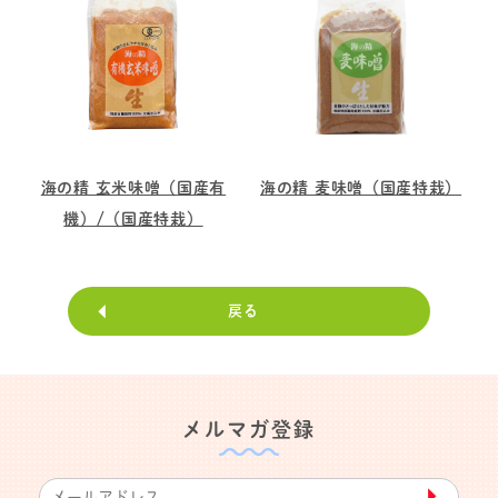
海の精 玄米味噌（国産有
海の精 麦味噌（国産特栽）
機）/（国産特栽）
戻る
メルマガ登録
▶︎