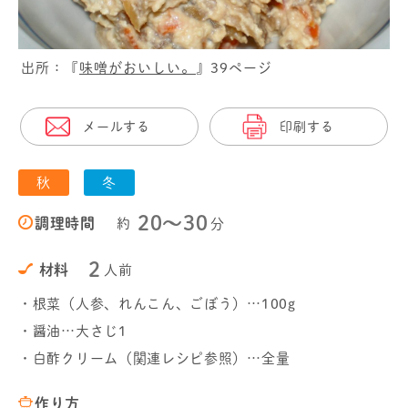
出所：『
味噌がおいしい。
』39ページ
メールする
印刷する
秋
冬
20〜30
調理時間
約
分
2
材料
人前
・根菜（人参、れんこん、ごぼう）…100g
・醤油…大さじ1
・白酢クリーム（関連レシピ参照）…全量
作り方