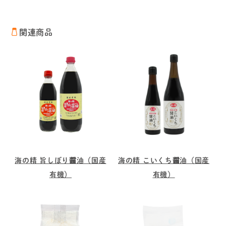
関連商品
海の精 旨しぼり醤油（国産
海の精 こいくち醤油（国産
有機）
有機）