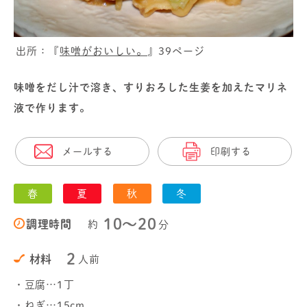
出所：『
味噌がおいしい。
』39ページ
味噌をだし汁で溶き、すりおろした生姜を加えたマリネ
液で作ります。
メールする
印刷する
春
夏
秋
冬
10〜20
調理時間
約
分
2
材料
人前
・豆腐…1丁
・ねぎ…15cm