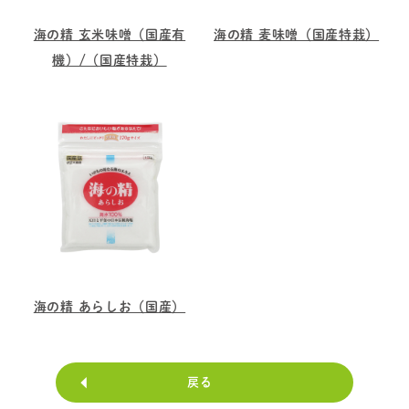
海の精 玄米味噌（国産有
海の精 麦味噌（国産特栽）
機）/（国産特栽）
海の精 あらしお（国産）
戻る