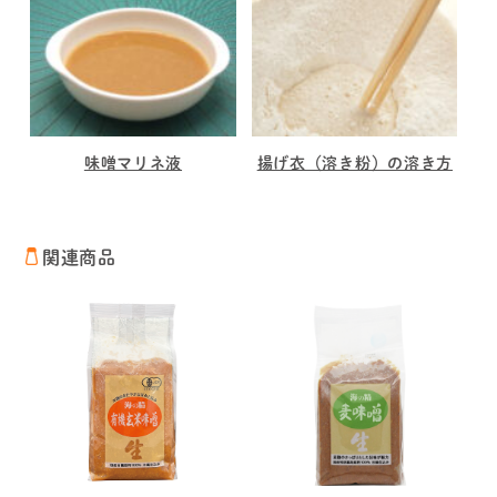
味噌マリネ液
揚げ衣（溶き粉）の溶き方
関連商品