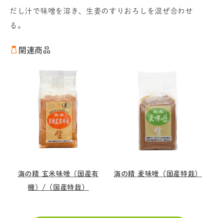
だし汁で味噌を溶き、生姜のすりおろしを混ぜ合わせ
る。
関連商品
海の精 玄米味噌（国産有
海の精 麦味噌（国産特栽）
機）/（国産特栽）