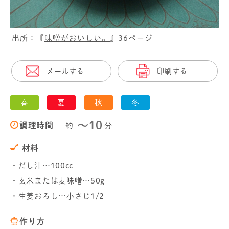
出所：『
味噌がおいしい。
』36ページ
メールする
印刷する
春
夏
秋
冬
〜10
調理時間
約
分
材料
・だし汁…100cc
・玄米または麦味噌…50g
・生姜おろし…小さじ1/2
作り方