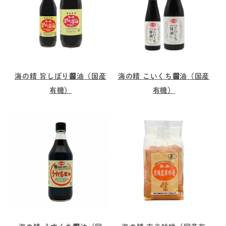
海の精 旨しぼり醤油（国産
海の精 こいくち醤油（国産
有機）
有機）