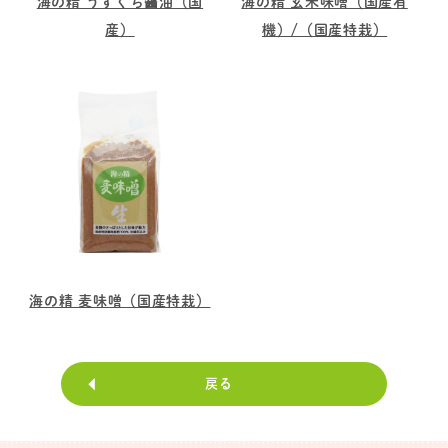
海の精 うすくち醤油（国
海の精 玄米味噌（国産有
産）
機）/（国産特栽）
海の精 麦味噌（国産特栽）
戻る