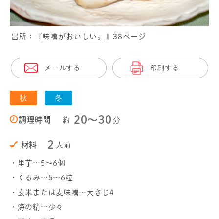
出所：『
味噌がおいしい。
』38ページ
メールする
印刷する
秋
冬
20〜30
調理時間
約
分
2
材料
人前
・里芋…5～6個
・くるみ…5～6粒
・玄米または麦味噌…大さじ4
・海の精…少々