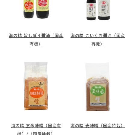
海の精 旨しぼり醤油（国産
海の精 こいくち醤油（国産
有機）
有機）
海の精 玄米味噌（国産有
海の精 麦味噌（国産特栽）
機）/（国産特栽）