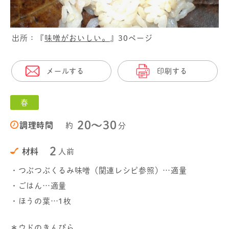
出所：『
味噌がおいしい。
』30ページ
メールする
印刷する
春
20〜30
調理時間
約
分
2
材料
人前
・つぶつぶくるみ味噌（関連レシピ参照）…適量
・ごはん…適量
・ほうの葉…1枚
＊ウドのきんぴら