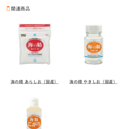
関連商品
海の精 あらしお（国産）
海の精 やきしお（国産）