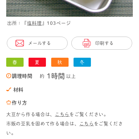
出所：『
塩料理
』103ページ
メールする
印刷する
春
夏
秋
冬
1時間
調理時間
約
以上
材料
作り方
大豆から作る場合は、
こちら
をご覧ください。
市販の豆乳を固めて作る場合は、
こちら
をご覧くださ
い。