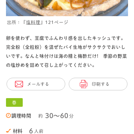
出所：『
塩料理
』121ページ
卵を使わず、豆腐でふんわり感を出したキッシュです。
完全粉（全粒粉）を混ぜたパイ生地がサクサクでおいし
いです。なんと味付けは海の精と梅酢だけ! 季節の野菜
の塩炒めを詰めて召し上がってください。
メールする
印刷する
春
30〜60
調理時間
約
分
6
材料
人前