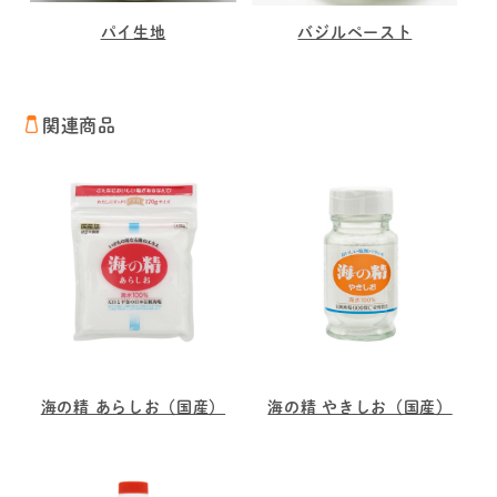
パイ生地
バジルペースト
関連商品
海の精 あらしお（国産）
海の精 やきしお（国産）