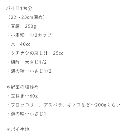
パイ皿1台分
（22～23cm深め）
・豆腐…250g
・小麦粉…1/2カップ
・水…40cc
・クチナシの戻し汁…25cc
・梅酢…大さじ1/2
・海の精…小さじ1/2
＊野菜の塩炒め
・玉ねぎ…60g
・ブロッコリー、アスパラ、キノコなど…200gくらい
・海の精…小さじ1
＊パイ生地