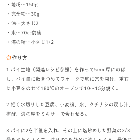
・地粉…150g
・完全粉…30g
・油…大さじ2
・水…70cc前後
・海の精…小さじ1/2
作り方
1.パイ生地（関連レシピ参照）を作って5mm厚にのば
し、パイ皿に敷きつめてフォークで底に穴を開け、重石
に小豆をのせて180℃のオーブンで10～15分焼く。
2.軽く水切りした豆腐、小麦粉、水、クチナシの戻し汁、
梅酢、海の精をミキサーで合わせる。
3.パイに2を半量を入れ、その上に塩炒めした野菜の2/3
量を平たく入れて、残りの2を静かに流し入れる。最後に