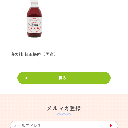
海の精 紅玉梅酢（国産）
戻る
メルマガ登録
▶︎