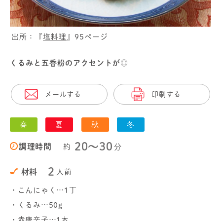
出所：『
塩料理
』95ページ
くるみと五香粉のアクセントが◎
メールする
印刷する
春
夏
秋
冬
20〜30
調理時間
約
分
2
材料
人前
・こんにゃく…1丁
・くるみ…50g
・赤唐辛子…1本