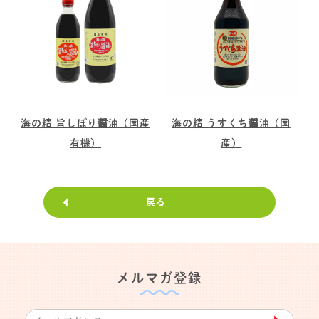
海の精 旨しぼり醤油（国産
海の精 うすくち醤油（国
有機）
産）
戻る
メルマガ登録