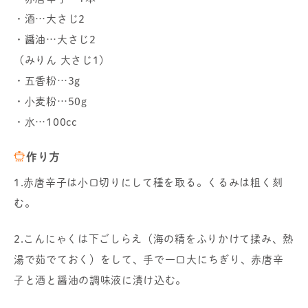
・酒…大さじ2
・醤油…大さじ2
（みりん 大さじ1）
・五香粉…3g
・小麦粉…50g
・水…100cc
作り方
1.赤唐辛子は小口切りにして種を取る。くるみは粗く刻
む。
2.こんにゃくは下ごしらえ（海の精をふりかけて揉み、熱
湯で茹でておく）をして、手で一口大にちぎり、赤唐辛
子と酒と醤油の調味液に漬け込む。