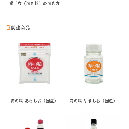
揚げ衣（溶き粉）の溶き方
関連商品
海の精 あらしお（国産）
海の精 やきしお（国産）