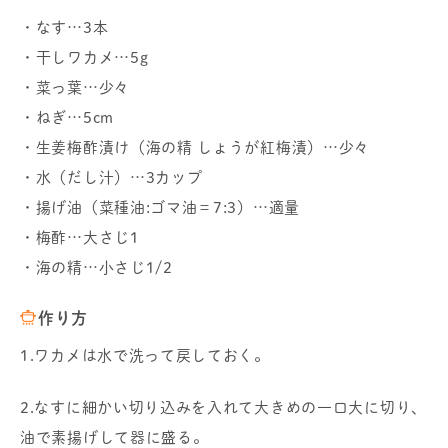
・なす…3本
・干しワカメ…5g
・菜っ葉…少々
・ねぎ…5cm
・生姜梅酢漬け（海の精 しょうが紅梅漬）…少々
・水（だし汁）…3カップ
・揚げ油（菜種油:ゴマ油＝7:3）…適量
・梅酢…大さじ1
・海の精…小さじ1/2
作り方
1.ワカメは水で洗って戻しておく。
2.なすに細かい切り込みを入れて大きめの一口大に切り、
油で素揚げして器に盛る。