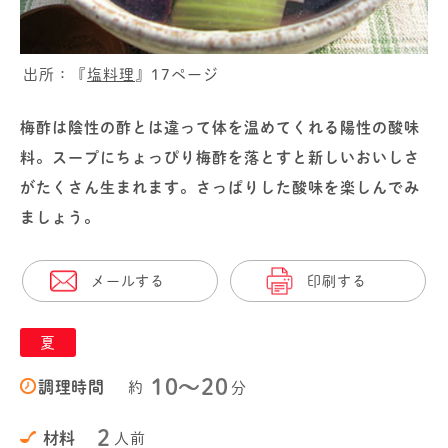
出所：『
塩料理
』17ページ
梅酢は陰性の酢とは違って体を温めてくれる陽性の酸味
料。スープにちょっぴり梅酢を落とすと新しいおいしさ
がたくさん生まれます。さっぱりした酸味を楽しんでみ
ましょう。
メールする
印刷する
夏
10〜20
調理時間
約
分
2
材料
人前