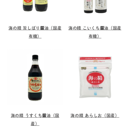
海の精 旨しぼり醤油（国産
海の精 こいくち醤油（国産
有機）
有機）
海の精 うすくち醤油（国
海の精 あらしお（国産）
産）