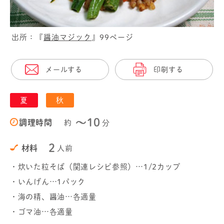
出所：『
醤油マジック
』99ページ
メールする
印刷する
夏
秋
〜10
調理時間
約
分
2
材料
人前
・炊いた粒そば（関連レシピ参照）…1/2カップ
・いんげん…1パック
・海の精、醤油…各適量
・ゴマ油…各適量