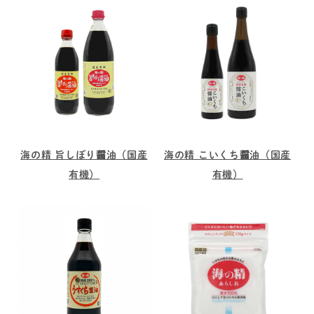
海の精 旨しぼり醤油（国産
海の精 こいくち醤油（国産
有機）
有機）