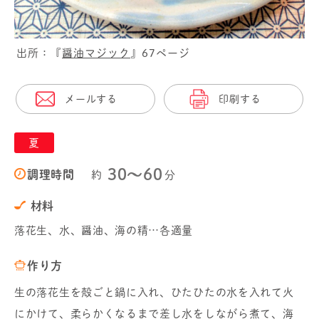
出所：『
醤油マジック
』67ページ
メールする
印刷する
夏
30〜60
調理時間
約
分
材料
落花生、水、醤油、海の精…各適量
作り方
生の落花生を殻ごと鍋に入れ、ひたひたの水を入れて火
にかけて、柔らかくなるまで差し水をしながら煮て、海