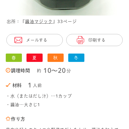
出所：『
醤油マジック
』33ページ
メールする
印刷する
春
夏
秋
冬
10〜20
調理時間
約
分
1
材料
人前
・水（またはだし汁）…1カップ
・醤油…大さじ1
作り方