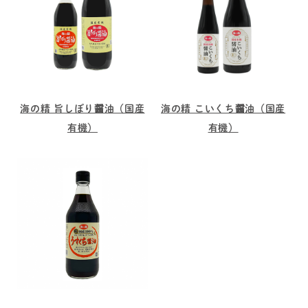
海の精 旨しぼり醤油（国産
海の精 こいくち醤油（国産
有機）
有機）