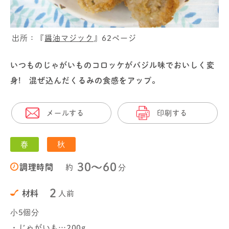
出所：『
醤油マジック
』62ページ
いつものじゃがいものコロッケがバジル味でおいしく変
身! 混ぜ込んだくるみの食感をアップ。
メールする
印刷する
春
秋
30〜60
調理時間
約
分
2
材料
人前
小5個分
・じゃがいも…200g