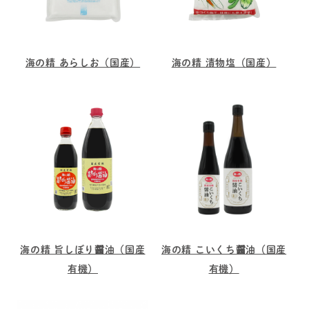
海の精 あらしお（国産）
海の精 漬物塩（国産）
海の精 旨しぼり醤油（国産
海の精 こいくち醤油（国産
有機）
有機）