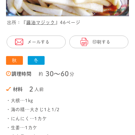
出所：『
醤油マジック
』46ページ
メールする
印刷する
秋
冬
30〜60
調理時間
約
分
2
材料
人前
・大根…1kg
・海の精…大さじ1と1/2
・にんにく…1カケ
・生姜…1カケ