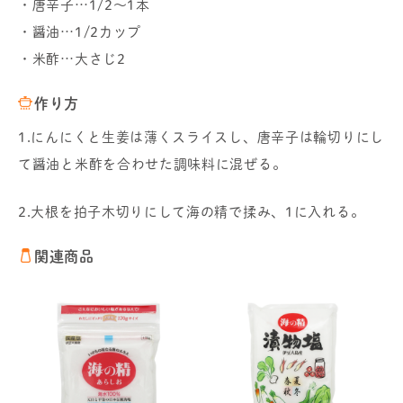
・唐辛子…1/2～1本
・醤油…1/2カップ
・米酢…大さじ2
作り方
1.にんにくと生姜は薄くスライスし、唐辛子は輪切りにし
て醤油と米酢を合わせた調味料に混ぜる。
2.大根を拍子木切りにして海の精で揉み、1に入れる。
関連商品