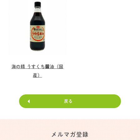
海の精 うすくち醤油（国
産）
戻る
メルマガ登録