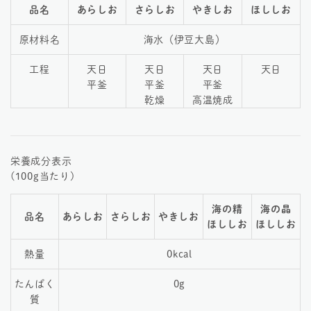
品名
あらしお
さらしお
やきしお
ほししお
原材料名
海水（伊豆大島）
工程
天日
天日
天日
天日
平釜
平釜
平釜
乾燥
高温焼成
栄養成分表示
(100g当たり)
海の精
海の晶
品名
あらしお
さらしお
やきしお
ほししお
ほししお
熱量
0kcal
たんぱく
0g
質