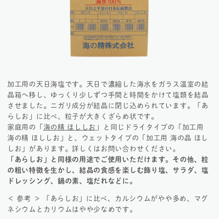
加工用の天日海塩です。天日で濃縮した海水をガラス温室の結
晶箱へ移し、ゆっくり少しずつ手間と時間をかけて塩類を結晶
させました。ニガリ成分が結晶に閉じ込められています。「あ
らしお」に比べ、粒子が大きくざらめ状です。
家庭用の「
海の精 ほししお
」と同じドライタイプの「加工用
海の精 ほししお」と、ウェットタイプの「加工用 海の晶 ほし
しお」があります。詳しくはお問い合わせください。
「あらしお」と同様の用途でご使用いただけます。その他、粒
の粗い特徴を生かし、結晶の食感を楽しむ飾り塩、サラダ、塩
ドレッシング、鍋の素、塩だれなどに。
＜ 参考 ＞ 「あらしお」に比べ、カルシウムがやや多め、マグ
ネシウムとカリウムはやや少なめです。