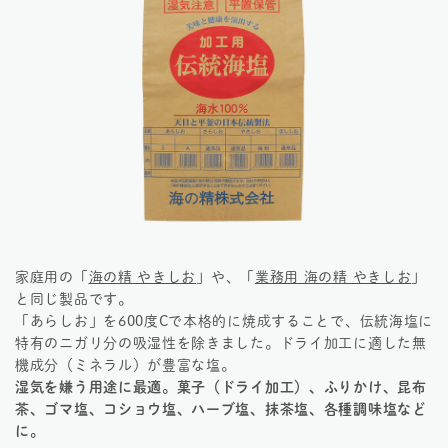
家庭用の「
海の精 やきしお
」や、「
業務用 海の精 やきしお
」
と同じ製品です。
「あらしお」を600度Cで本格的に焼成することで、伝統海塩に
特有のニガリ分の吸湿性を除きました。ドライ加工に適した無
機成分（ミネラル）が豊富な塩。
湿気を嫌う用途に最適。菓子（ドライ加工）、ふりかけ、昆布
茶、ゴマ塩、コショウ塩、ハーブ塩、抹茶塩、各種調味塩など
に。