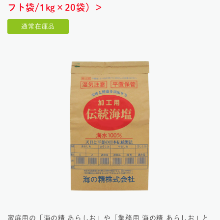
フト袋/1kg×20袋）＞
通常在庫品
家庭用の「
海の精 あらしお
」や「
業務用 海の精 あらしお
」と