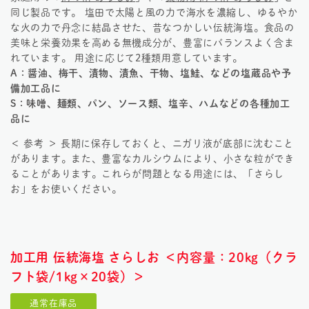
同じ製品です。 塩田で太陽と風の力で海水を濃縮し、ゆるやか
な火の力で丹念に結晶させた、昔なつかしい伝統海塩。食品の
美味と栄養効果を高める無機成分が、豊富にバランスよく含ま
れています。 用途に応じて2種類用意しています。
A：醤油、梅干、漬物、漬魚、干物、塩鮭、などの塩蔵品や予
備加工品に
S：味噌、麺類、パン、ソース類、塩辛、ハムなどの各種加工
品に
＜ 参考 ＞ 長期に保存しておくと、ニガリ液が底部に沈むこと
があります。また、豊富なカルシウムにより、小さな粒ができ
ることがあります。これらが問題となる用途には、「さらし
お」をお使いください。
加工用 伝統海塩 さらしお ＜内容量：20kg（クラ
フト袋/1kg×20袋）＞
通常在庫品