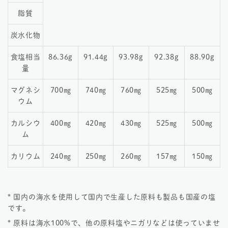
脂質
炭水化物
食塩相当
86.36g
91.44g
93.98g
92.38g
88.90g
量
マグネシ
700㎎
740㎎
760㎎
525㎎
500㎎
ウム
カルシウ
400㎎
420㎎
430㎎
525㎎
500㎎
ム
カリウム
240㎎
250㎎
260㎎
157㎎
150㎎
* 国内の海水を使用して国内で生産した原料も製品も国産の塩
です。
* 原料は海水100%で、他の原料塩やニガリなどは使っていませ