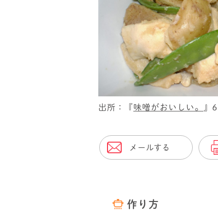
出所：『
味噌がおいしい。
』
メールする
作り方