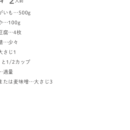
2
料
人前
がいも…500g
…100g
豆腐…4枚
精…少々
大さじ1
と1/2カップ
…適量
または麦味噌…大さじ3