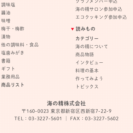
クラブメンバー申込
調味塩
海の精サロン参加申込
醤油
エコクッキング参加申込
味噌
梅干・梅酢
読みもの
漬物
カテゴリー
他の調味料・食品
海の精について
塩歯みがき
商品物語
書籍
インタビュー
ギフト
料理の基本
業務用品
作ってみよう
商品リスト
トピックス
海の精株式会社
〒160-0023
東京都新宿区西新宿7-22-9
TEL：03-3227-5601
｜ FAX：03-3227-5602