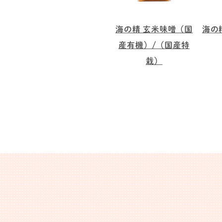
海の精 玄米味噌（国
海の
産有機）/（国産特
栽）