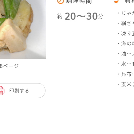
材
調理時間
・じゃ
20〜30
約
分
・絹さや
・凍り
・海の
・油…
・水…1
68ページ
・昆布
・玄米
印刷する