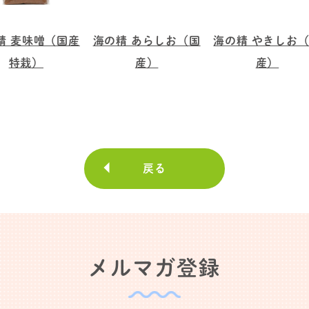
精 麦味噌（国産
海の精 あらしお（国
海の精 やきしお
特栽）
産）
産）
戻る
メルマガ登録