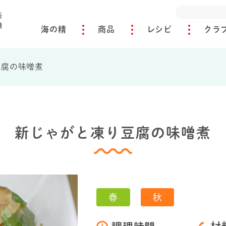
海の精
商品
レシピ
クラ
豆腐の味噌煮
新じゃがと凍り豆腐の味噌煮
春
秋