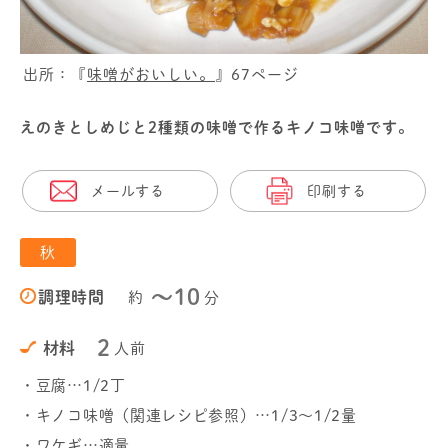
出所：『
味噌がおいしい。
』67ページ
えのきとしめじと2種類の味噌で作るキノコ味噌です。
メールする
印刷する
秋
〜10
調理時間
約
分
2
材料
人前
・豆腐…1/2丁
・キノコ味噌（関連レシピ参照）…1/3～1/2量
・ワケギ…適量