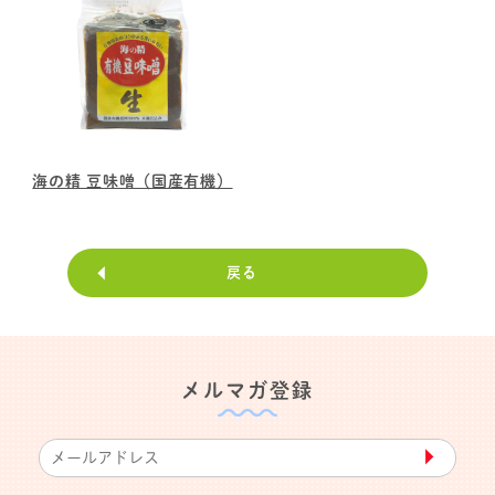
海の精 豆味噌（国産有機）
戻る
メルマガ登録
▶︎