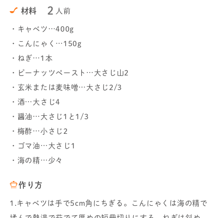
2
材料
人前
・キャベツ…400g
・こんにゃく…150g
・ねぎ…1本
・ピーナッツペースト…大さじ山2
・玄米または麦味噌…大さじ2/3
・酒…大さじ4
・醤油…大さじ1と1/3
・梅酢…小さじ2
・ゴマ油…大さじ1
・海の精…少々
作り方
1.キャベツは手で5cm角にちぎる。こんにゃくは海の精で
揉んで熱湯で茹でて厚めの短冊切りにする。ねぎは斜め