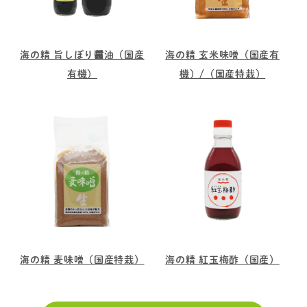
海の精 旨しぼり醤油（国産
海の精 玄米味噌（国産有
有機）
機）/（国産特栽）
海の精 麦味噌（国産特栽）
海の精 紅玉梅酢（国産）