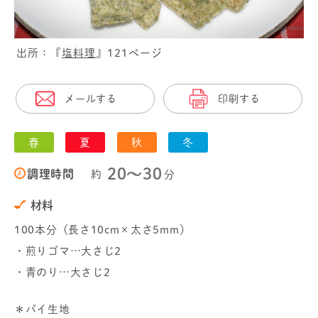
出所：『
塩料理
』121ページ
メールする
印刷する
春
夏
秋
冬
20〜30
調理時間
約
分
材料
100本分（長さ10cm×太さ5mm）
・煎りゴマ…大さじ2
・青のり…大さじ2
＊パイ生地