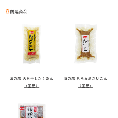
関連商品
海の精 天日干したくあん
海の精 もろみ漬だいこん
（国産）
（国産）