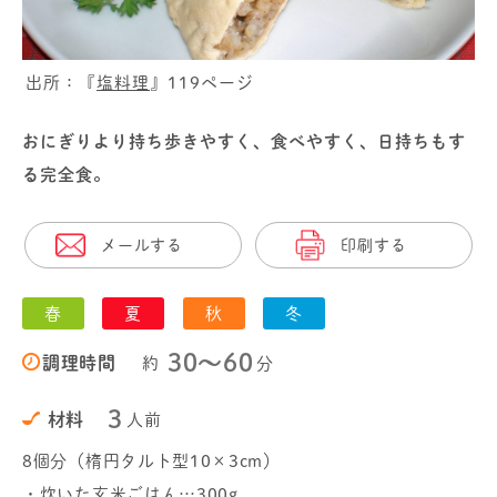
出所：『
塩料理
』119ページ
おにぎりより持ち歩きやすく、食べやすく、日持ちもす
る完全食。
メールする
印刷する
春
夏
秋
冬
30〜60
調理時間
約
分
3
材料
人前
8個分（楕円タルト型10×3cm）
・炊いた玄米ごはん…300g