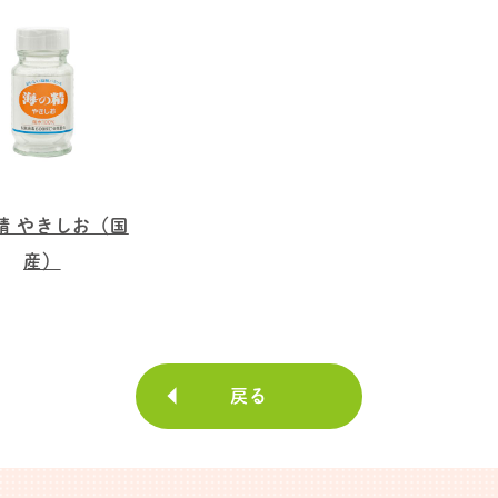
精 やきしお（国
産）
戻る