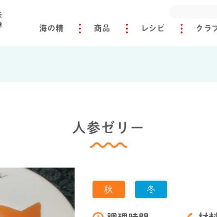
海の精
商品
レシピ
クラ
人参ゼリー
秋
冬