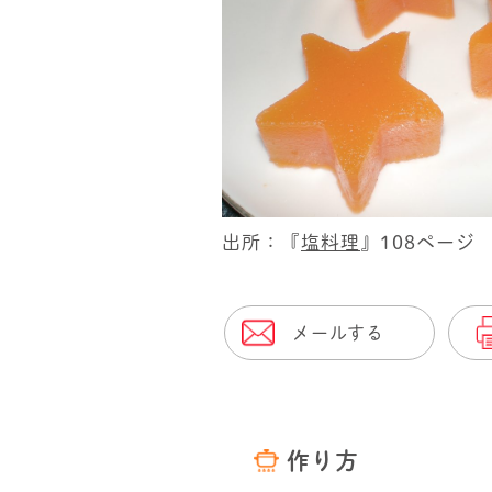
出所：『
塩料理
』108ページ
メールする
作り方