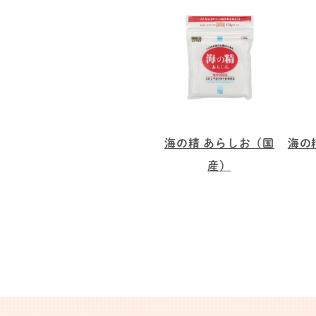
海の精 あらしお（国
海の
産）