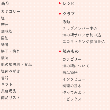
商品
レシピ
カテゴリー
クラブ
塩
活動
苦汁
クラブメンバー申込
調味塩
海の精サロン参加申込
醤油
エコクッキング参加申込
味噌
梅干・梅酢
読みもの
漬物
カテゴリー
他の調味料・食品
海の精について
塩歯みがき
商品物語
書籍
インタビュー
ギフト
料理の基本
業務用品
作ってみよう
商品リスト
トピックス