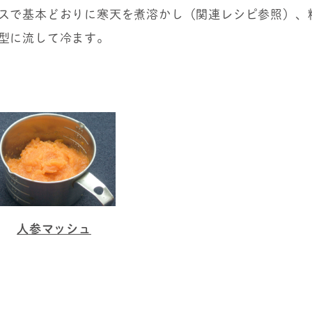
スで基本どおりに寒天を煮溶かし（関連レシピ参照）、
型に流して冷ます。
人参マッシュ