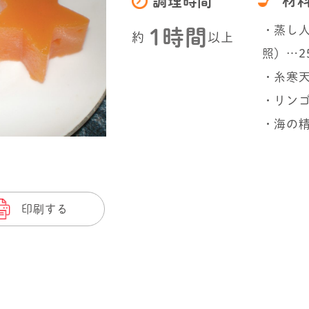
材
調理時間
・蒸し
1時間
約
以上
照）…25
・糸寒天
・リンゴ
・海の
印刷する