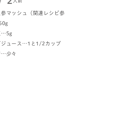
2
料
人前
人参マッシュ（関連レシピ参
0g
…5g
ジュース…1と1/2カップ
精…少々