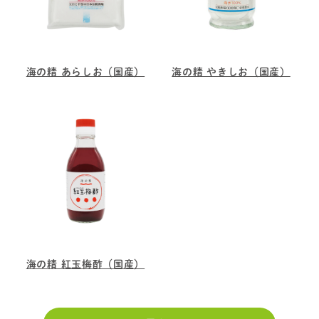
海の精 あらしお（国産）
海の精 やきしお（国産）
海の精 紅玉梅酢（国産）