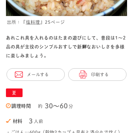
出所：『
塩料理
』25ページ
あれこれ具を入れるのはたまの遊びにして、普段は1～2
品の具が主役のシンプルおすしで新鮮なおいしさを多様
に楽しみましょう。
メールする
印刷する
夏
30〜60
調理時間
約
分
3
材料
人前
・ごはん…600g（穀物2カップ＋昆布と酒少々で炊く）