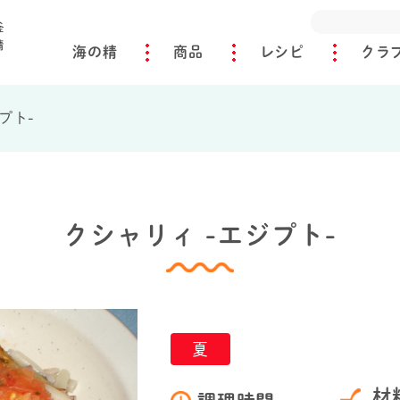
海の精
商品
レシピ
クラ
プト-
クシャリィ -エジプト-
夏
材