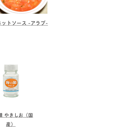
ホットソース -アラブ-
精 やきしお（国
産）