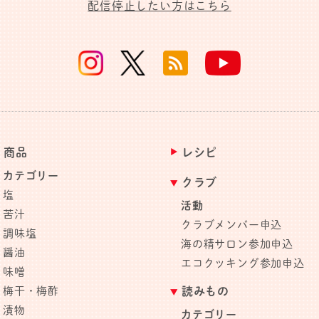
配信停止したい方はこちら
商品
レシピ
カテゴリー
クラブ
塩
活動
苦汁
クラブメンバー申込
調味塩
海の精サロン参加申込
醤油
エコクッキング参加申込
味噌
梅干・梅酢
読みもの
漬物
カテゴリー