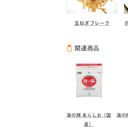
玉ねぎフレーク
関連商品
海の精 あらしお（国
海の
産）