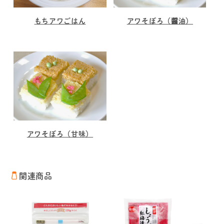
もちアワごはん
アワそぼろ（醤油）
アワそぼろ（甘味）
関連商品