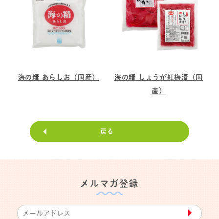
海の精 あらしお（国産）
海の精 しょうが紅梅漬（国
産）
戻る
メルマガ登録
▶︎