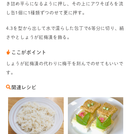
き詰め平らになるように押し、その上にアワそぼろを流
し缶1個に1種類ずつのせて更に押す。
4.3を型から出して水で濡らした包丁で6等分に切り、絹
さやとしょうが紅梅漬を飾る。
ここがポイント
しょうが紅梅漬の代わりに梅干を刻んでのせてもいいで
す。
関連レシピ