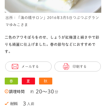
出所：「海の精サロン」2016年3月5日つぶつぶグラン
マゆみこさま
二色のアワそぼろをのせ、しょうが紅梅漬と絹さやで彩
りも綺麗に仕上げました。春の節句などにおすすめで
す。
メールする
印刷する
春
夏
秋
20〜30
調理時間
約
分
3
材料
人前