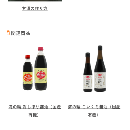
甘酒の作り方
関連商品
海の精 旨しぼり醤油（国産
海の精 こいくち醤油（国産
有機）
有機）