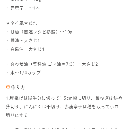
・赤唐辛子…1本
＊タイ風甘だれ
・甘酒（関連レシピ参照）…10g
・醤油…大さじ1
・白醤油…大さじ1
・合わせ油（菜種油:ゴマ油＝7:3）…大さじ2
・水…1/4カップ
作り方
1.厚揚げは縦半分に切って1.5cm幅に切り、長ねぎは斜め
薄切り、にんにくは千切り、赤唐辛子は種を取って小口
切りにする。