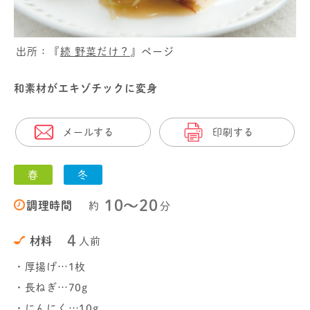
出所：『
続 野菜だけ？
』ページ
和素材がエキゾチックに変身
メールする
印刷する
春
冬
10〜20
調理時間
約
分
4
材料
人前
・厚揚げ…1枚
・長ねぎ…70g
・にんにく…10g