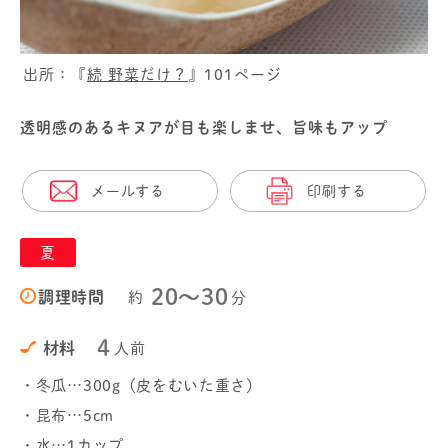
出所：『
続 野菜だけ？
』101ページ
透明感のあるキヌアが目も楽しませ、旨味もアップ
メールする
印刷する
夏
20〜30
調理時間
約
分
4
材料
人前
・冬瓜…300g（皮をむいた重さ）
・昆布…5cm
・水…1カップ