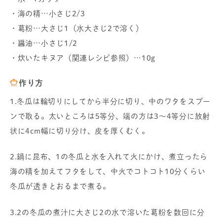
・海の精…小さじ2/3
・葛粉…大さじ1（水大さじ2で溶く）
・醤油…小さじ1/2
・炊いたキヌア（関連レシピ参照）…10g
作り方
1.冬瓜は輪切りにしてから半分に切り、中のワタをスプー
ンで取る。太いところは5等分、端の方は3～4等分に放射
状に4cm幅に切り分け、皮を厚くむく。
2.鍋に昆布、1の冬瓜と水を入れて火にかけ、煮立ったら
海の精を加えてフタをして、中火でコトコト10分くらい
冬瓜が透きとおるまで煮る。
3.2の冬瓜の煮汁に大さじ2の水で溶いた葛粉を数回に分