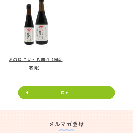
海の精 こいくち醤油（国産
有機）
戻る
メルマガ登録