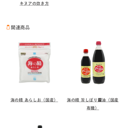
キヌアの炊き方
関連商品
海の精 あらしお（国産）
海の精 旨しぼり醤油（国産
有機）