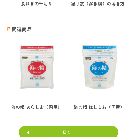
長ねぎの千切り
揚げ衣（溶き粉）の溶き方
関連商品
海の精 あらしお（国産）
海の精 ほししお（国産）
戻る