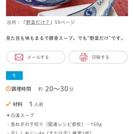
出所：『
野菜だけ？
』55ページ
見た目も味もまるで豚骨スープ。でも“野菜だけ”です。
メールする
印刷する
冬
20〜30
調理時間
約
分
1
材料
人前
＊白湯スープ
・長ねぎの千切り（関連レシピ参照）…150g
・干ししめじ…4g（または干し椎茸1枚）