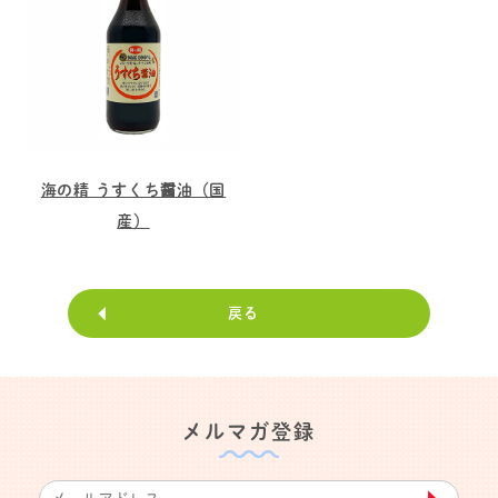
海の精 うすくち醤油（国
産）
戻る
メルマガ登録