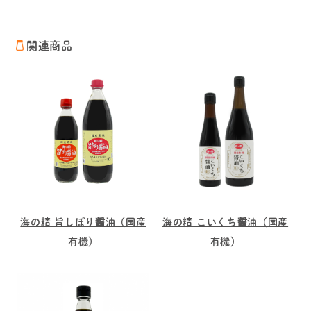
関連商品
海の精 旨しぼり醤油（国産
海の精 こいくち醤油（国産
有機）
有機）