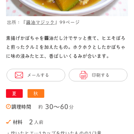
出所：『
醤油マジック
』99ページ
素揚げかぼちゃを醤油だし汁でサッと煮て、ヒエそぼろ
と煎ったクルミを加えたもの。ホクホクとしたかぼちゃ
に味の浸みたヒエ、香ばしいくるみが合います。
メールする
印刷する
夏
秋
30〜60
調理時間
約
分
2
材料
人前
・炊いたヒエ…1カップを炊いたものの1/3量