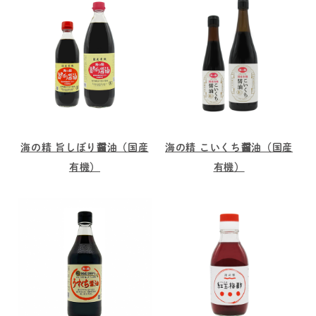
海の精 旨しぼり醤油（国産
海の精 こいくち醤油（国産
有機）
有機）