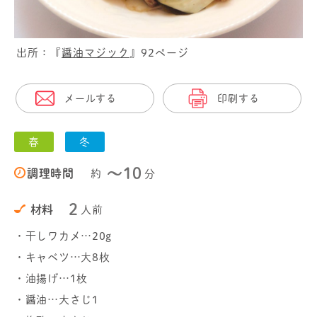
出所：『
醤油マジック
』92ページ
メールする
印刷する
春
冬
〜10
調理時間
約
分
2
材料
人前
・干しワカメ…20g
・キャベツ…大8枚
・油揚げ…1枚
・醤油…大さじ1