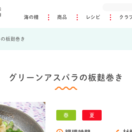
海の精
商品
レシピ
クラ
ラの板麩巻き
グリーンアスパラの板麩巻き
春
夏