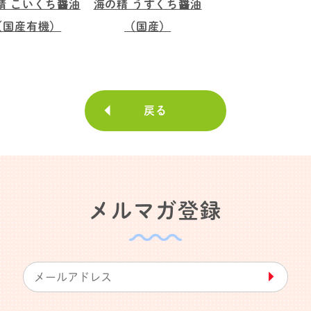
精 こいくち醤油
海の精 うすくち醤油
（国産有機）
（国産）
戻る
メルマガ登録
▶︎