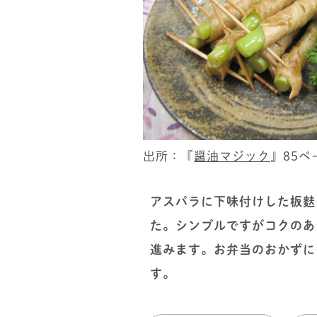
出所：『
醤油マジック
』85ペ
アスパラに下味付けした板麩
た。シンプルですがコクのあ
進みます。お弁当のおかずに
す。