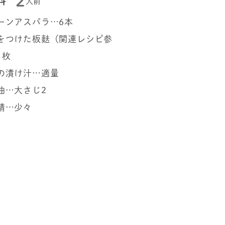
2
料
人前
ーンアスパラ…6本
をつけた板麩（関連レシピ参
1枚
の漬け汁…適量
油…大さじ2
精…少々