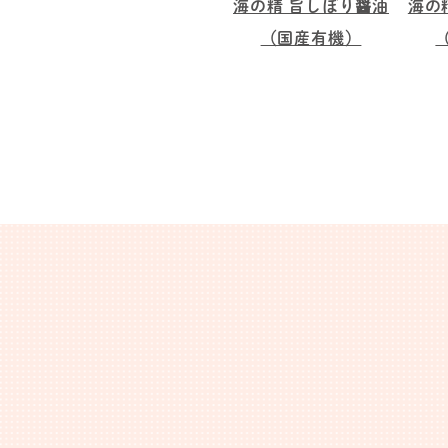
海の精 旨しぼり醤油
海の
（国産有機）