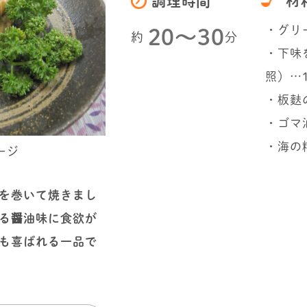
材
調理時間
・グリ
20〜30
約
分
・下味
照）…
・板麩
・ゴマ
・海の
ージ
を巻いて焼きまし
る醤油味に食欲が
も喜ばれる一品で