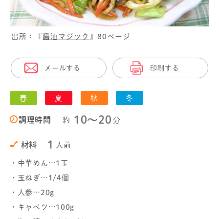
出所：『
醤油マジック
』80ページ
メールする
印刷する
春
夏
秋
冬
10〜20
調理時間
約
分
1
材料
人前
・中華めん…1玉
・玉ねぎ…1/4個
・人参…20g
・キャベツ…100g