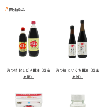
関連商品
海の精 旨しぼり醤油（国産
海の精 こいくち醤油（国産
有機）
有機）